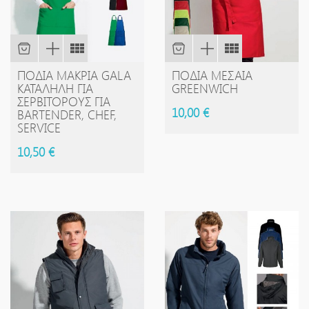
ΠΟΔΙΆ ΜΑΚΡΙΆ GALA
ΠΟΔΙΆ ΜΕΣΑΊΑ
ΚΑΤΆΛΗΛΗ ΓΙΑ
GREENWICH
ΣΕΡΒΙΤΌΡΟΥΣ ΓΙΑ
10,00 €
BARTENDER, CHEF,
SERVICE
10,50 €