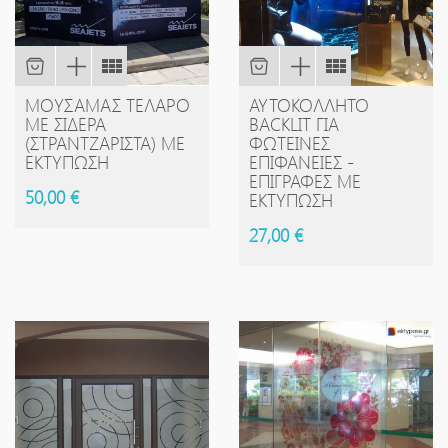
ΜΟΥΣΑΜΆΣ ΤΕΛΆΡΟ
ΑΥΤΟΚΌΛΛΗΤΟ
ΜΕ ΣΊΔΕΡΑ
BACKLIT ΓΙΑ
(ΣΤΡΑΝΤΖΑΡΙΣΤΆ) ΜΕ
ΦΩΤΕΙΝΈΣ
ΕΚΤΎΠΩΣΗ
ΕΠΙΦΆΝΕΙΕΣ -
ΕΠΙΓΡΑΦΈΣ ΜΕ
50,00 €
ΕΚΤΎΠΩΣΗ
27,00 €