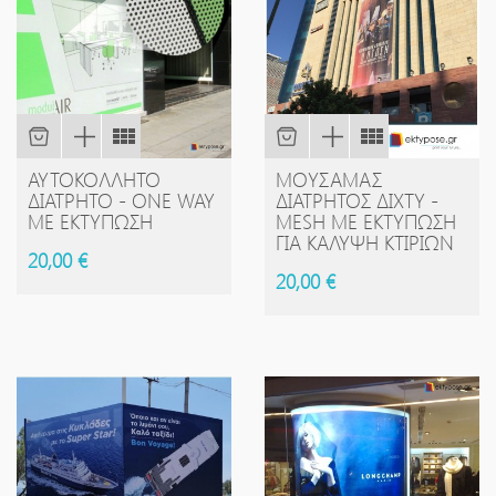
ΑΥΤΟΚΌΛΛΗΤΟ
ΜΟΥΣΑΜΆΣ
ΔΙΆΤΡΗΤΟ - ONE WAY
ΔΙΆΤΡΗΤΟΣ ΔΊΧΤΥ -
ΜΕ ΕΚΤΎΠΩΣΗ
MESH ΜΕ ΕΚΤΎΠΩΣΗ
ΓΙΑ ΚΆΛΥΨΗ ΚΤΙΡΊΩΝ
20,00 €
20,00 €