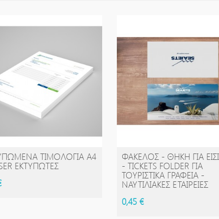
ΥΠΩΜΈΝΑ ΤΙΜΟΛΌΓΙΑ Α4
ΦΆΚΕΛΟΣ - ΘΉΚΗ ΓΙΑ ΕΙΣ
ΑΓΟΡΆ
ΑΓΟΡΆ
ASER ΕΚΤΥΠΩΤΈΣ
- TICKETS FOLDER ΓΙΑ
ΤΟΥΡΙΣΤΙΚΆ ΓΡΑΦΕΊΑ -
€
ΝΑΥΤΙΛΙΑΚΈΣ ΕΤΑΙΡΕΊΕΣ
0,45 €