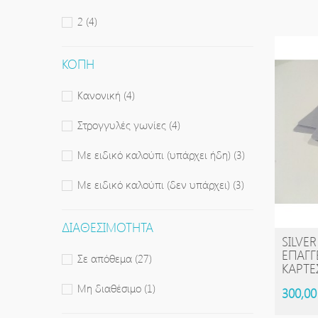
2
(4)
ΚΟΠΉ
Κανονική
(4)
Στρογγυλές γωνίες
(4)
Με ειδικό καλούπι (υπάρχει ήδη)
(3)
Με ειδικό καλούπι (δεν υπάρχει)
(3)
ΔΙΑΘΕΣΙΜΌΤΗΤΑ
SILVE
ΕΠΑΓΓ
Σε απόθεμα
(27)
ΚΆΡΤΕ
Μη διαθέσιμο
(1)
300,00