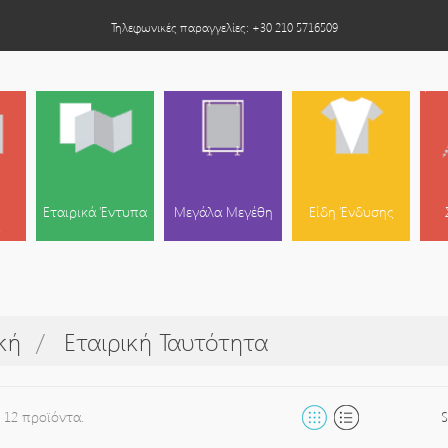
Τηλεφωνικές παραγγελίες: +30 210 5716509
Εταιρικά Έντυπα
Μεγάλα Μεγέθη
Είδη Ένδυσης
κή
Εταιρική Ταυτότητα
 12 προϊόντα.
S