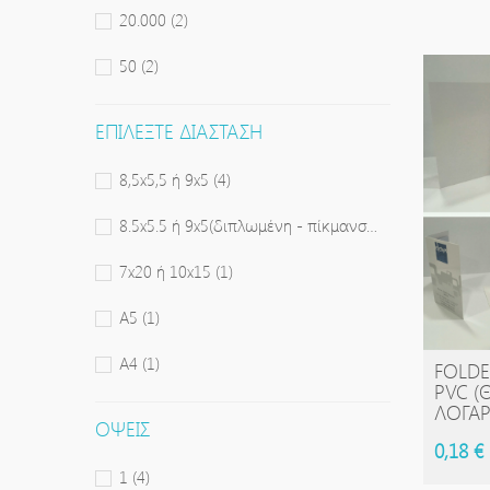
20.000
(2)
50
(2)
ΕΠΙΛΈΞΤΕ ΔΙΆΣΤΑΣΗ
8,5x5,5 ή 9x5
(4)
8.5x5.5 ή 9x5(διπλωμένη - πίκμανση)
(3)
7x20 ή 10x15
(1)
A5
(1)
A4
(1)
FOLDE
PVC (
ΛΟΓΑΡ
ΌΨΕΙΣ
0,18 €
1
(4)