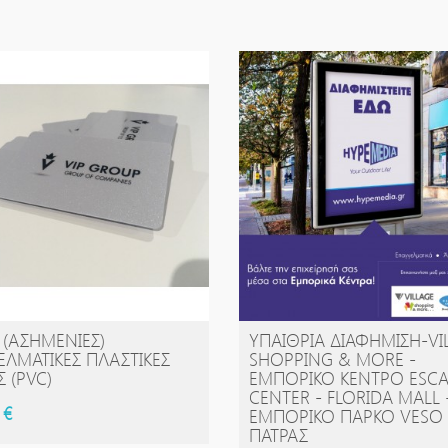
R (ΑΣΗΜΈΝΙΕΣ)
ΥΠΑΊΘΡΙΑ ΔΙΑΦΉΜΙΣΗ-VI
ΑΓΟΡΆ
ΑΓΟΡΆ
ΕΛΜΑΤΙΚΈΣ ΠΛΑΣΤΙΚΈΣ
SHOPPING & MORE -
Σ (PVC)
EΜΠΟΡΙΚΌ ΚΈΝΤΡΟ ESC
CENTER - FLORIDA MALL 
 €
ΕΜΠΟΡΙΚΌ ΠΆΡΚΟ VESO
ΠΆΤΡΑΣ