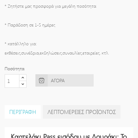
* Ζητήστε μας προσφορά για μεγάλη ποσότητα
* Παράδοση σε 1-5 ημέρες
* κατάλληλο για:
εκθέσεις,συνέδρια,εκδηλώσεις,συναυλίες,εταιρείες, κτλ.
Ποσότητα
ΑΓΟΡΆ
ΠΕΡΙΓΡΑΦΉ
ΛΕΠΤΟΜΈΡΕΙΕΣ ΠΡΟΪΌΝΤΟΣ
Καρτελάκι Pass εισόδου με Λουράκι: Το