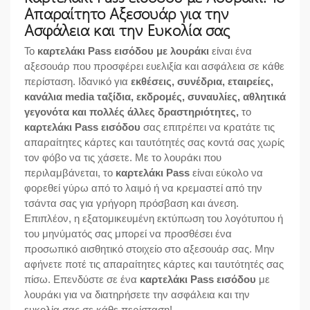
Απαραίτητο Αξεσουάρ για την
Ασφάλεια και την Ευκολία σας
Το
καρτελάκι Pass εισόδου με λουράκι
είναι ένα
αξεσουάρ που προσφέρει ευελιξία και ασφάλεια σε κάθε
περίσταση. Ιδανικό για
εκθέσεις, συνέδρια, εταιρείες,
κανάλια media ταξίδια, εκδρομές, συναυλίες, αθλητικά
γεγονότα και πολλές άλλες δραστηριότητες,
το
καρτελάκι Pass εισόδου
σας επιτρέπει να κρατάτε τις
απαραίτητες κάρτες και ταυτότητές σας κοντά σας χωρίς
τον φόβο να τις χάσετε. Με το λουράκι που
περιλαμβάνεται, το
καρτελάκι Pass
είναι εύκολο να
φορεθεί γύρω από το λαιμό ή να κρεμαστεί από την
τσάντα σας για γρήγορη πρόσβαση και άνεση.
Επιπλέον, η εξατομικευμένη εκτύπωση του λογότυπου ή
του μηνύματός σας μπορεί να προσθέσει ένα
προσωπικό αισθητικό στοιχείο στο αξεσουάρ σας. Μην
αφήνετε ποτέ τις απαραίτητες κάρτες και ταυτότητές σας
πίσω. Επενδύστε σε ένα
καρτελάκι Pass εισόδου
με
λουράκι για να διατηρήσετε την ασφάλεια και την
ευκολία σας σε κάθε περίσταση!