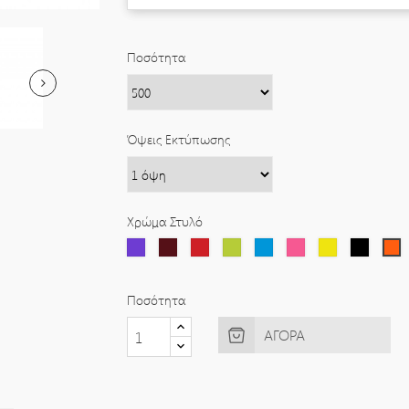
Ποσότητα
Όψεις Εκτύπωσης
Χρώμα Στυλό
Μωβ
Καφέ
Κόκκινο
Λαχανί
Θαλλασί
Ροζ
Κίτρινο
Μαύρο
Πορ
Ποσότητα
ΑΓΟΡΆ