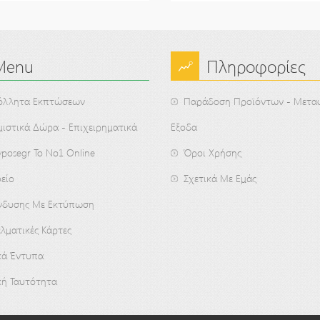
Menu
Πληροφορίες
όλλητα Εκπτώσεων
Παράδοση Προϊόντων - Μετα
ιστικά Δώρα - Επιχειρηματικά
Εξοδα
posegr Το Νο1 Online
Όροι Χρήσης
είο
Σχετικά Με Εμάς
Ένδυσης Με Εκτύπωση
λματικές Κάρτες
κά Έντυπα
κή Ταυτότητα