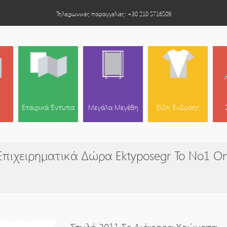
Τηλεφωνικές παραγγελίες: +30 210 5716509
Εταιρικά Έντυπα
Μεγάλα Μεγέθη
Είδη Ένδυσης
πιχειρηματικά Δώρα Ektyposegr Το Νο1 On
Στυλό 3011 Σε Διάφορα Χρώματα