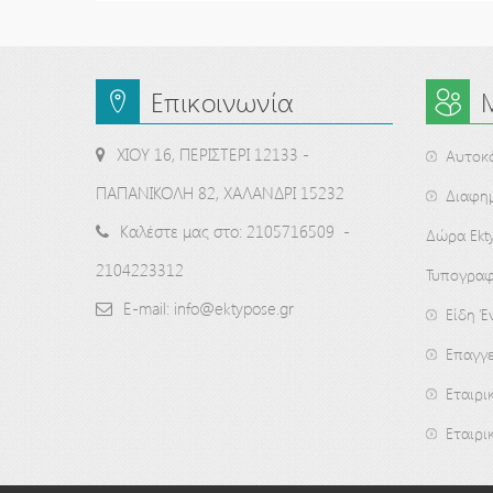
Επικοινωνία
ΧΙΟΥ 16, ΠΕΡΙΣΤΕΡΙ 12133 -
Αυτοκ
ΠΑΠΑΝΙΚΟΛΗ 82, ΧΑΛΑΝΔΡΙ 15232
Διαφημ
Καλέστε μας στο: 2105716509 -
Δώρα Ekty
2104223312
Τυπογραφ
E-mail: info@ektypose.gr
Είδη 
Επαγγε
Εταιρι
Εταιρι