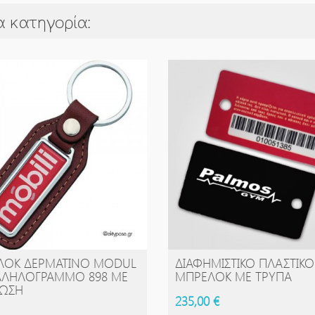
α κατηγορία:
ΛΌΚ ΔΕΡΜΆΤΙΝΟ MODUL
ΔΙΑΦΗΜΙΣΤΙΚΌ ΠΛΑΣΤΙΚΌ
ΑΓΟΡΆ
ΑΓΟΡΆ
ΛΛΗΛΌΓΡΑΜΜΟ 898 ΜΕ
ΜΠΡΕΛΌΚ ΜΕ ΤΡΎΠΑ
ΠΩΣΗ
235,00 €