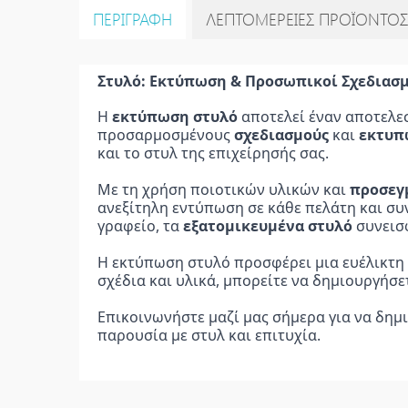
ΠΕΡΙΓΡΑΦΉ
ΛΕΠΤΟΜΈΡΕΙΕΣ ΠΡΟΪΌΝΤΟ
Στυλό: Εκτύπωση & Προσωπικοί Σχεδιασμ
Η
 εκτύπωση στυλό
 αποτελεί έναν αποτελε
προσαρμοσμένους 
σχεδιασμούς
 και 
εκτυπ
και το στυλ της επιχείρησής σας.
Με τη χρήση ποιοτικών υλικών και 
προσεγ
ανεξίτηλη εντύπωση σε κάθε πελάτη και συ
γραφείο, τα
 εξατομικευμένα στυλό
 συνεισ
Η εκτύπωση στυλό προσφέρει μια ευέλικτη 
σχέδια και υλικά, μπορείτε να δημιουργήσ
Επικοινωνήστε μαζί μας σήμερα για να δημ
παρουσία με στυλ και επιτυχία.