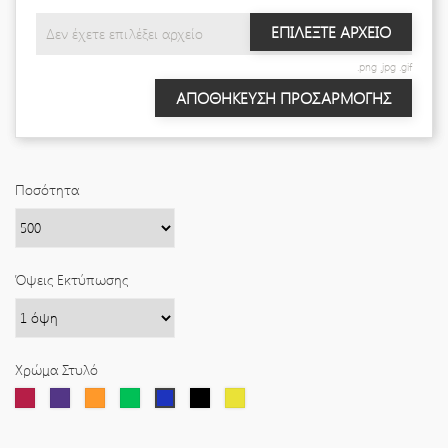
ΕΠΙΛΈΞΤΕ ΑΡΧΕΊΟ
Δεν έχετε επιλέξει αρχείο
.png .jpg .gif
ΑΠΟΘΉΚΕΥΣΗ ΠΡΟΣΑΡΜΟΓΉΣ
Ποσότητα
Όψεις Εκτύπωσης
Χρώμα Στυλό
Κόκκινο
Μωβ
Πορτοκαλί
Πράσινο
Μαύρο
Κίτρινο
Μπλε